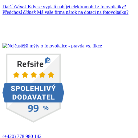
Další
článek
Kdy se vyplatí nabíjet elektromobil z fotovoltaiky?
Předchozí
článek
Má vaše firma nárok na dotaci na fotovoltaiku?
(+420) 778 980 142