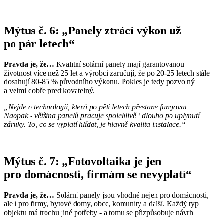
Mýtus č. 6: „Panely ztrácí výkon už
po pár letech“
Pravda je, že…
Kvalitní solární panely mají garantovanou
životnost více než 25 let a výrobci zaručují, že po 20-25 letech stále
dosahují 80-85 % původního výkonu. Pokles je tedy pozvolný
a velmi dobře predikovatelný.
„Nejde o technologii, která po pěti letech přestane fungovat.
Naopak - většina panelů pracuje spolehlivě i dlouho po uplynutí
záruky. To, co se vyplatí hlídat, je hlavně kvalita instalace.“
Mýtus č. 7: „Fotovoltaika je jen
pro domácnosti, firmám se nevyplatí“
Pravda je, že…
Solární panely jsou vhodné nejen pro domácnosti,
ale i pro firmy, bytové domy, obce, komunity a další. Každý typ
objektu má trochu jiné potřeby - a tomu se přizpůsobuje návrh