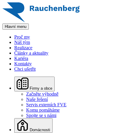
Hlavní menu
Proč my
Náš tým
Realizace
Články a aktuality
Kariéra
Kontakty
Chci ušetřit
Firmy a obce
Začněte výhodně
Naše řešení
Servis externích FVE
Komu pomáháme
Spojte se s námi
Domácnosti