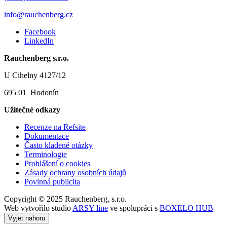
info@rauchenberg.cz
Facebook
LinkedIn
Rauchenberg s.r.o.
U Cihelny 4127/12
695 01 Hodonín
Užitečné odkazy
Recenze na Refsite
Dokumentace
Často kladené otázky
Terminologie
Prohlášení o cookies
Zásady ochrany osobních údajů
Povinná publicita
Copyright © 2025 Rauchenberg, s.r.o.
Web vytvořilo studio
ARSY line
ve spolupráci s
BOXELO HUB
Vyjet nahoru