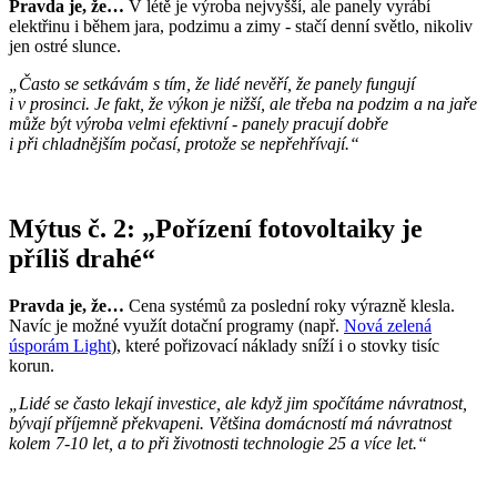
Pravda je, že…
V létě je výroba nejvyšší, ale panely vyrábí
elektřinu i během jara, podzimu a zimy - stačí denní světlo, nikoliv
jen ostré slunce.
„Často se setkávám s tím, že lidé nevěří, že panely fungují
i v prosinci. Je fakt, že výkon je nižší, ale třeba na podzim a na jaře
může být výroba velmi efektivní - panely pracují dobře
i při chladnějším počasí, protože se nepřehřívají.“
Mýtus č. 2: „Pořízení fotovoltaiky je
příliš drahé“
Pravda je, že…
Cena systémů za poslední roky výrazně klesla.
Navíc je možné využít dotační programy (např.
Nová zelená
úsporám Light
), které pořizovací náklady sníží i o stovky tisíc
korun.
„Lidé se často lekají investice, ale když jim spočítáme návratnost,
bývají příjemně překvapeni. Většina domácností má návratnost
kolem 7-10 let, a to při životnosti technologie 25 a více let.“