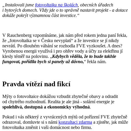
„Instalovali jsme
fotovoltaiku na školách
, obecních úřadech
i bytových domech. Vždy jde o to správně nastavit projekt - a dotace
dokáže pokrýt významnou část investice.“
V Rauchenberg vzpomínáme, jak nám před rokem jedna paní řekla,
že „fotovoltaika se v Česku nevyplatí“ a že investice se jí nikdy
nevrátí. Po dlouhém váhání se rozhodla FVE vyzkoušet. A dnes?
Vyrobenou energii využívá i pro ohřev vody a účty za elektřinu jí
klesly téměř na polovinu. „
Kdybych věděla, že to bude takhle
fungovat, pořídila bych si panely už dávno,
“ řekla nám.
Pravda vítězí nad fikcí
Mýty o fotovoltaice dokážou vzbudit zbytečné obavy a odradit
od chytrého rozhodnutí. Realita je ale jiná - solární energie je
spolehlivá, dostupná a ekonomicky výhodná
.
Pokud i vás některý z vyvrácených mýtů od pořízení FVE zbytečně
odrazoval, domluvte si s námi
konzultaci zdarma
a zjistěte, jak může
fotovoltaika změnit i vaši domácnost nebo firmu.