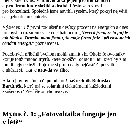
měl zažitý mýtus, že
fotovoltaika je jen pro domácnosti
a pro firmu bude složitá a drahá
. Přesto se rozhodl
pro konzultaci. Společně jsme navrhli systém, který pokryl největší
část jeho denní spotřeby.
Výsledek? Už první rok ušetřili desítky procent na energiích a dnes
přemýšlí o rozšíření systému s bateriemi. „
Nevěřil jsem, že to půjde
tak hladce. Dneska mám jistotu, že moje firma jede i při rostoucích
cenách energií,
“ poznamenal.
Podobných příběhů bychom mohli zmínit víc. Okolo fotovoltaiky
koluje totiž mnoho
mýtů
, které dokážou odradit i lidi, kteří by z ní
mohli nejvíce těžit. Pojďme si proto na ty nejčastější posvítit
a ukázat si, jaká je
pravda vs. fikce
.
A kdo jiný by nám měl poradit než náš
technik Bohuslav
Bartůněk
, který má se solárními elektrárnami každodenní
zkušenosti? Přečtěte si jeho reakce.
Mýtus č. 1: „Fotovoltaika funguje jen
v létě“