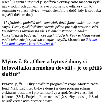
řešení. U firem a institucí je spotřeba elektřiny často mnohem vyšší
než v rodinných domech. Právě proto se fotovoltaika v tomto
segmentu vyplácí nejvíce - vyrábí elektřinu v době, kdy je spotřeba
největší (během dne).
„U výrobních podniků nebo kanceláří dává fotovoltaika obrovský
smysl. Firmy využijí většinu energie přímo pro svůj provoz a sníží
tak náklady i závislost na síti. Děláme instalace na halách,
kancelářských budovách i obecních úřadech. Vždy se hledá řešení
podle toho, kde je spotřeba energie nejvyšší. Mrkněte na
6 kroků
k firemní energetické soběstačnosti
.“
Mýtus č. 8: „Obce a bytové domy si
fotovoltaiku nemohou dovolit - je to příliš
složité“
Pravda je, že…
Díky dotačním programům (např. Modernizační
fond, NZÚ Light pro bytové domy) je dnes pořízení solární
elektrárny dostupné i pro samosprávy a společenství vlastníků
jednotek (SVJ). Projekt přitom nemusí být složitý - existují řešení
na klíč včetně administrace dotace.