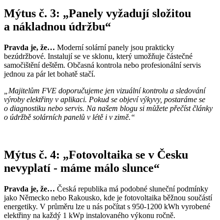
Mýtus č. 3: „Panely vyžadují složitou
a nákladnou údržbu“
Pravda je, že…
Moderní solární panely jsou prakticky
bezúdržbové. Instalují se ve sklonu, který umožňuje částečné
samočištění deštěm. Občasná kontrola nebo profesionální servis
jednou za pár let bohatě stačí.
„Majitelům FVE doporučujeme jen vizuální kontrolu a sledování
výroby elektřiny v aplikaci. Pokud se objeví výkyvy, postaráme se
o diagnostiku nebo servis. Na našem blogu si můžete přečíst články
o údržbě solárních panelů v létě i v zimě.“
Mýtus č. 4: „Fotovoltaika se v Česku
nevyplatí - máme málo slunce“
Pravda je, že…
Česká republika má podobné sluneční podmínky
jako Německo nebo Rakousko, kde je fotovoltaika běžnou součástí
energetiky. V průměru lze u nás počítat s 950-1200 kWh vyrobené
elektřiny na každý 1 kWp instalovaného výkonu ročně.