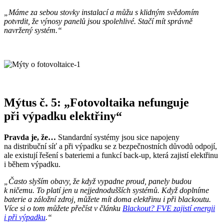
„Máme za sebou stovky instalací a můžu s klidným svědomím
potvrdit, že výnosy panelů jsou spolehlivé. Stačí mít správně
navržený systém.“
Mýtus č. 5: „Fotovoltaika nefunguje
při výpadku elektřiny“
Pravda je, že…
Standardní systémy jsou sice napojeny
na distribuční síť a při výpadku se z bezpečnostních důvodů odpojí,
ale existují řešení s bateriemi a funkcí back-up, která zajistí elektřinu
i během výpadku.
„Často slyším obavy, že když vypadne proud, panely budou
k ničemu. To platí jen u nejjednodušších systémů. Když doplníme
baterie a záložní zdroj, můžete mít doma elektřinu i při blackoutu.
Více si o tom můžete přečíst v článku
Blackout? FVE zajistí energii
i při výpadku
.“