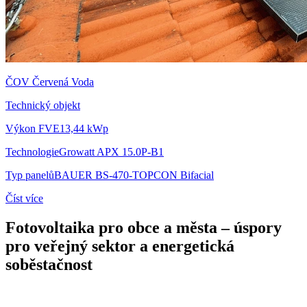
ČOV Červená Voda
Technický objekt
Výkon FVE
13,44 kWp
Technologie
Growatt APX 15.0P-B1
Typ panelů
BAUER BS-470-TOPCON Bifacial
Číst více
Fotovoltaika pro obce a města – úspory
pro veřejný sektor a energetická
soběstačnost