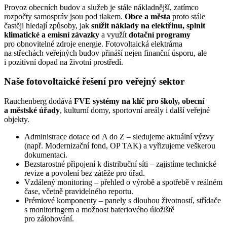
Provoz obecních budov a služeb je stále nákladnější, zatímco
rozpočty samospráv jsou pod tlakem.
Obce a města
proto stále
častěji hledají způsoby, jak
snížit náklady na elektřinu, splnit
klimatické a emisní závazky
a využít
dotační programy
pro obnovitelné zdroje energie. Fotovoltaická elektrárna
na střechách veřejných budov přináší nejen finanční úsporu, ale
i pozitivní dopad na životní prostředí.
Naše fotovoltaické řešení pro veřejný sektor
Rauchenberg dodává
FVE systémy na klíč pro školy, obecní
a městské úřady
, kulturní domy, sportovní areály i další veřejné
objekty.
Administrace dotace od A do Z – sledujeme aktuální výzvy
(např. Modernizační fond, OP TAK) a vyřizujeme veškerou
dokumentaci.
Bezstarostné připojení k distribuční síti – zajistíme technické
revize a povolení bez zátěže pro úřad.
Vzdálený monitoring – přehled o výrobě a spotřebě v reálném
čase, včetně pravidelného reportu.
Prémiové komponenty – panely s dlouhou životností, střídače
s monitoringem a možnost bateriového úložiště
pro zálohování.