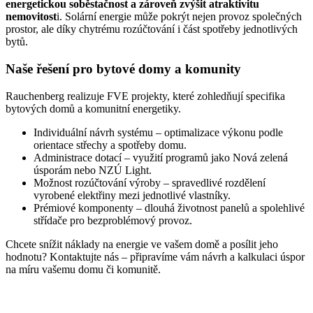
energetickou soběstačnost a zároveň zvýšit atraktivitu
nemovitost
i. Solární energie může pokrýt nejen provoz společných
prostor, ale díky chytrému rozúčtování i část spotřeby jednotlivých
bytů.
Naše řešení pro bytové domy a komunity
Rauchenberg realizuje FVE projekty, které zohledňují specifika
bytových domů a komunitní energetiky.
Individuální návrh systému – optimalizace výkonu podle
orientace střechy a spotřeby domu.
Administrace dotací – využití programů jako Nová zelená
úsporám nebo NZÚ Light.
Možnost rozúčtování výroby – spravedlivé rozdělení
vyrobené elektřiny mezi jednotlivé vlastníky.
Prémiové komponenty – dlouhá životnost panelů a spolehlivé
střídače pro bezproblémový provoz.
Chcete snížit náklady na energie ve vašem domě a posílit jeho
hodnotu? Kontaktujte nás – připravíme vám návrh a kalkulaci úspor
na míru vašemu domu či komunitě.