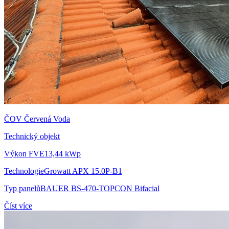
ČOV Červená Voda
Technický objekt
Výkon FVE
13,44 kWp
Technologie
Growatt APX 15.0P-B1
Typ panelů
BAUER BS-470-TOPCON Bifacial
Číst více