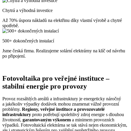
Chytrá a výhodná investice
Až 70% úspora nákladů na elektřinu díky vlastní výrobě a chytré
spotřebě.
500+ dokončených instalací
Jsme česká firma. Realizujeme solární elektrárny na klíč od návrhu
po připojení.
Fotovoltaika pro veřejné instituce –
stabilní energie pro provozy
Provoz rozsáhlých areálů a infrastruktury je energeticky náročný
a jakékoliv výpadky dodávek mohou znamenat vážné provozní
problémy.
Regiony, veřejné instituce a provozovatelé
infrastruktury
proto potřebují spolehlivý zdroj energie s dlouhou
životností,
garantovaným výkonem
a minimem provozních
výpadků. Fotovoltaická elektrárna se tak stává nejen ekonomickým,
ale i strategickým řešením pro zajištění nepřetržitého provozu.