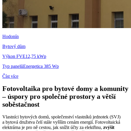
Hodonín
Bytový dům
Výkon FVE
12,75 kWp
Typ panelů
Energetica 385 Wp
Číst více
Fotovoltaika pro bytové domy a komunity
– úspory pro společné prostory a větší
soběstačnost
Vlastníci bytových domů, společenství vlastníků jednotek (SVJ)
a bytová družstva čelí stále vyšším cenám energií. Fotovoltaická
elektrárna je pro ně cestou, jak snížit účty za elektřinu,
zvýšit