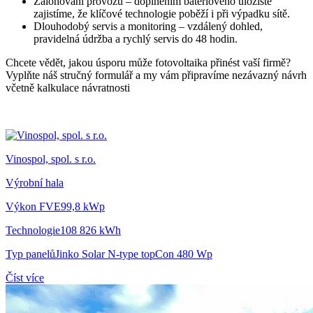
Zálohování provozu – doplněním bateriového úložiště
zajistíme, že klíčové technologie poběží i při výpadku sítě.
Dlouhodobý servis a monitoring – vzdálený dohled,
pravidelná údržba a rychlý servis do 48 hodin.
Chcete vědět, jakou úsporu může fotovoltaika přinést vaší firmě?
Vyplňte náš stručný formulář a my vám připravíme nezávazný návrh
včetně kalkulace návratnosti
Vinospol, spol. s r.o.
Výrobní hala
Výkon FVE
99,8 kWp
Technologie
108 826 kWh
Typ panelů
Jinko Solar N-type topCon 480 Wp
Číst více