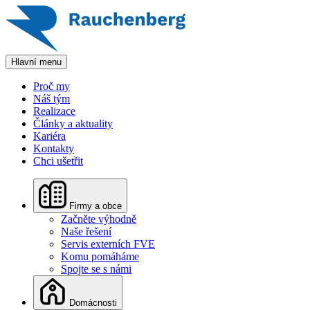
Hlavní menu
Proč my
Náš tým
Realizace
Články a aktuality
Kariéra
Kontakty
Chci ušetřit
Firmy a obce
Začněte výhodně
Naše řešení
Servis externích FVE
Komu pomáháme
Spojte se s námi
Domácnosti