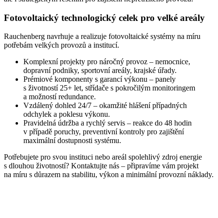
Fotovoltaický technologický celek pro velké areály
Rauchenberg navrhuje a realizuje fotovoltaické systémy na míru
potřebám velkých provozů a institucí.
Komplexní projekty pro náročný provoz – nemocnice,
dopravní podniky, sportovní areály, krajské úřady.
Prémiové komponenty s garancí výkonu – panely
s životností 25+ let, střídače s pokročilým monitoringem
a možností redundance.
Vzdálený dohled 24/7 – okamžité hlášení případných
odchylek a poklesu výkonu.
Pravidelná údržba a rychlý servis – reakce do 48 hodin
v případě poruchy, preventivní kontroly pro zajištění
maximální dostupnosti systému.
Potřebujete pro svou instituci nebo areál spolehlivý zdroj energie
s dlouhou životností? Kontaktujte nás – připravíme vám projekt
na míru s důrazem na stabilitu, výkon a minimální provozní náklady.