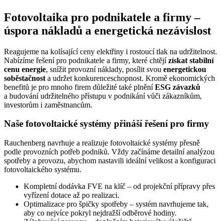
Fotovoltaika pro podnikatele a firmy –
úspora nákladů a energetická nezávislost
Reagujeme na kolísající ceny elektřiny i rostoucí tlak na udržitelnost.
Nabízíme řešení pro podnikatele a firmy, které chtějí
získat stabilní
cenu energie
, snížit provozní náklady, posílit svou
energetickou
soběstačnost
a udržet konkurenceschopnost. Kromě ekonomických
benefitů je pro mnoho firem důležité také plnění
ESG závazků
a budování udržitelného přístupu v podnikání vůči zákazníkům,
investorům i zaměstnancům.
Naše fotovoltaické systémy přináší řešení pro firmy
Rauchenberg navrhuje a realizuje fotovoltaické systémy přesně
podle provozních potřeb podniků. Vždy začínáme detailní analýzou
spotřeby a provozu, abychom nastavili ideální velikost a konfiguraci
fotovoltaického systému.
Kompletní dodávka FVE na klíč – od projekční přípravy přes
vyřízení dotace až po realizaci.
Optimalizace pro špičky spotřeby – systém navrhujeme tak,
aby co nejvíce pokryl nejdražší odběrové hodiny.