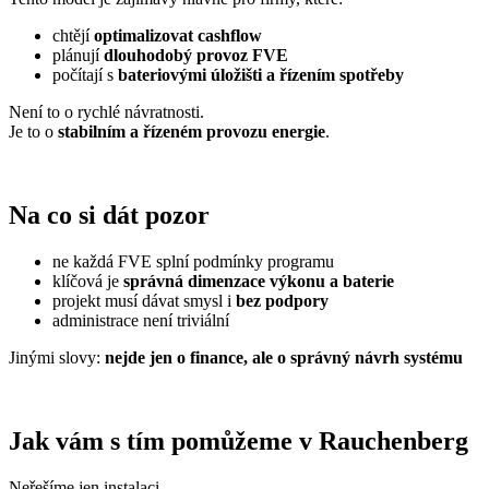
chtějí
optimalizovat cashflow
plánují
dlouhodobý provoz FVE
počítají s
bateriovými úložišti a řízením spotřeby
Není to o rychlé návratnosti.
Je to o
stabilním a řízeném provozu energie
.
Na co si dát pozor
ne každá FVE splní podmínky programu
klíčová je
správná dimenzace výkonu a baterie
projekt musí dávat smysl i
bez podpory
administrace není triviální
Jinými slovy:
nejde jen o finance, ale o správný návrh systému
Jak vám s tím pomůžeme v Rauchenberg
Neřešíme jen instalaci.