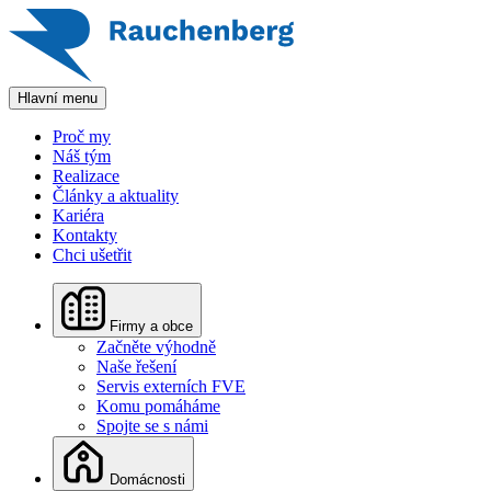
Hlavní menu
Proč my
Náš tým
Realizace
Články a aktuality
Kariéra
Kontakty
Chci ušetřit
Firmy a obce
Začněte výhodně
Naše řešení
Servis externích FVE
Komu pomáháme
Spojte se s námi
Domácnosti