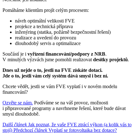
Pomáháme klientům projít celým procesem:
návrh optimální velikosti FVE
projekce a technická příprava
inženýring (statika, požárně bezpečnostní řešení)
realizace a uvedení do provozu
dlouhodobý servis a optimalizace
Součástí je i
vyřízení financování/podpory z NRB
.
V minulých výzvách jsme pomohli realizovat
desítky projektů
.
Dnes už nejde o to, jestli na FVE získáte dotaci.
Jde o to, jestli vám celý systém dává smysl i bez ní.
Chcete vědět, jestli se vám FVE vyplatí i v novém modelu
financování?
Ozvěte se nám.
Podíváme se na váš provoz, možnosti
i připravované programy a navrhneme řešení, které bude dávat
smysl dlouhodobě.
Další
článek
Jak poznat, že vaše FVE ztrácí výkon (a kolik vás to
stojí)
Předchozí
článek
Vyplatí se fotovoltaika bez dotace?