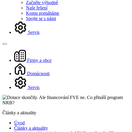
Začněte výhodně
Naše řešení
Komu pomáháme
Spojte se s námi
Servis
Firmy a obce
Domácnosti
Servis
Články a aktuality
Úvod
Články a aktuality