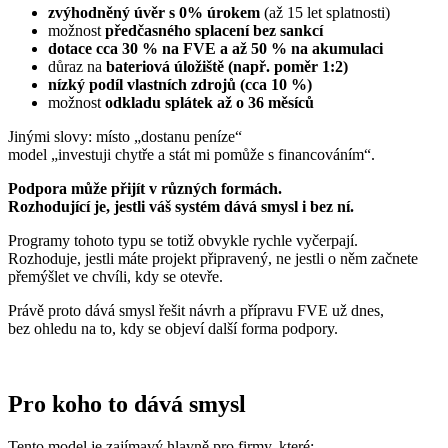
zvýhodněný úvěr s 0% úrokem
(až 15 let splatnosti)
možnost
předčasného splacení bez sankcí
dotace cca 30 % na FVE a až 50 % na akumulaci
důraz na
bateriová úložiště (např. poměr 1:2)
nízký podíl vlastních zdrojů (cca 10 %)
možnost
odkladu splátek až o 36 měsíců
Jinými slovy: místo „dostanu peníze“
model „investuji chytře a stát mi pomůže s financováním“.
Podpora může přijít v různých formách.
Rozhodující je, jestli váš systém dává smysl i bez ní.
Programy tohoto typu se totiž obvykle rychle vyčerpají.
Rozhoduje, jestli máte projekt připravený, ne jestli o něm začnete
přemýšlet ve chvíli, kdy se otevře.
Právě proto dává smysl řešit návrh a přípravu FVE už dnes,
bez ohledu na to, kdy se objeví další forma podpory.
Pro koho to dává smysl
Tento model je zajímavý hlavně pro firmy, které: