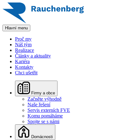
Hlavní menu
Proč my
Náš tým
Realizace
Články a aktuality
Kariéra
Kontakty
Chci ušetřit
Firmy a obce
Začněte výhodně
Naše řešení
Servis externích FVE
Komu pomáháme
Spojte se s námi
Domácnosti