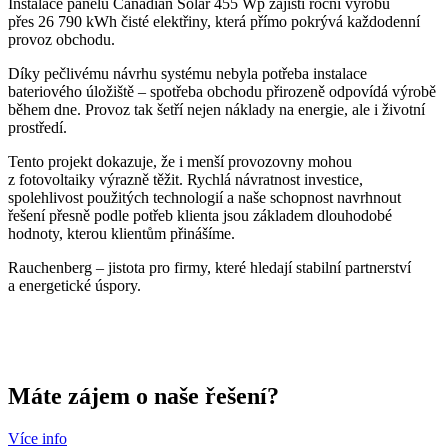
Instalace panelů Canadian Solar 455 Wp zajistí roční výrobu
přes 26 790 kWh čisté elektřiny, která přímo pokrývá každodenní
provoz obchodu.
Díky pečlivému návrhu systému nebyla potřeba instalace
bateriového úložiště – spotřeba obchodu přirozeně odpovídá výrobě
během dne. Provoz tak šetří nejen náklady na energie, ale i životní
prostředí.
Tento projekt dokazuje, že i menší provozovny mohou
z fotovoltaiky výrazně těžit. Rychlá návratnost investice,
spolehlivost použitých technologií a naše schopnost navrhnout
řešení přesně podle potřeb klienta jsou základem dlouhodobé
hodnoty, kterou klientům přinášíme.
Rauchenberg – jistota pro firmy, které hledají stabilní partnerství
a energetické úspory.
Máte zájem o naše řešení?
Více info