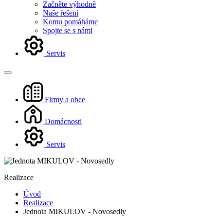
Začněte výhodně
Naše řešení
Komu pomáháme
Spojte se s námi
Servis
Firmy a obce
Domácnosti
Servis
Realizace
Úvod
Realizace
Jednota MIKULOV - Novosedly